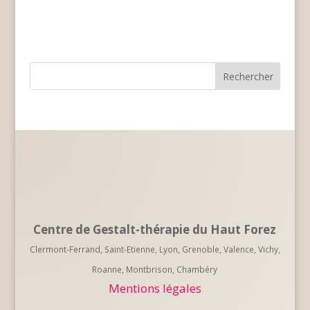
Centre de Gestalt-thérapie du Haut Forez
Clermont-Ferrand, Saint-Etienne, Lyon, Grenoble, Valence, Vichy,
Roanne, Montbrison, Chambéry
Mentions légales