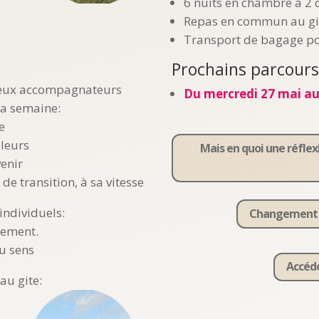
6 nuits en chambre à 2 
Repas en commun au gite
Transport de bagage pos
Prochains parcours
s deux accompagnateurs
Du mercredi 27 mai au
la semaine:
re
aleurs
Mais en quoi une réflex
venir
de transition, à sa vitesse
individuels:
Changement ou
nement.
du sens
Accéde
au gite: