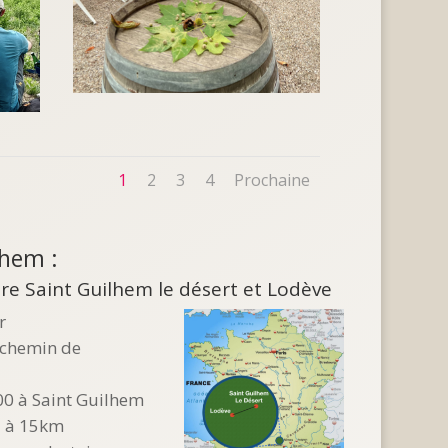
1
2
3
4
Prochaine
lhem :
re Saint Guilhem le désert et Lodève
r
 chemin de
:00 à Saint Guilhem
 à 15km