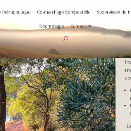
e thérapeutique
Co-marchage Compostelle
Supervision de 
Déontologie
Contact
In
m
ac
Le