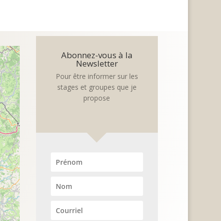
Abonnez-vous à la
Newsletter
Pour être informer sur les
stages et groupes que je
propose