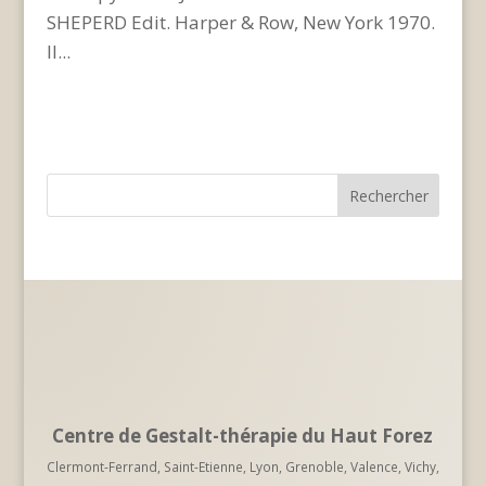
SHEPERD Edit. Harper & Row, New York 1970.
Il...
Centre de Gestalt-thérapie du Haut Forez
Clermont-Ferrand, Saint-Etienne, Lyon, Grenoble, Valence, Vichy,